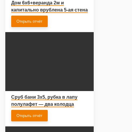
Дом 6х6+веранда 2м и
капитально врублена 5-ая стена
Открыть отчёт
Сруб бани 3х5, рубка в лапу
полулафет — два колодца
Открыть отчёт