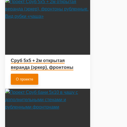
Сруб 5х5 + 2м открытая
веранда (эркер), фронтоны
рубленные. Вид рубки «чаша»
О проекте