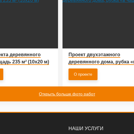
екта деревянного
Проект двухэтажного
адь 235 м² (10х20 м)
деревянного дома, рубка «
чашу»
О проекте
Открыть больше фото работ
НАШИ УСЛУГИ