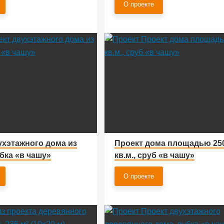
О проекте
ухэтажного дома из
Проект дома площадью 25
бка «в чашу»
кв.м., сруб «в чашу»
О проекте