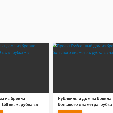
ма из бревна
Рубленный дом из бревна
50 кв. м, рубка «в
большого диаметра, рубка
т»
чашу»