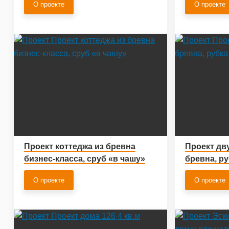
О проекте
О проекте
Проект коттеджа из бревна
Проект дв
бизнес-класса, сруб «в чашу»
бревна, ру
О проекте
О проекте