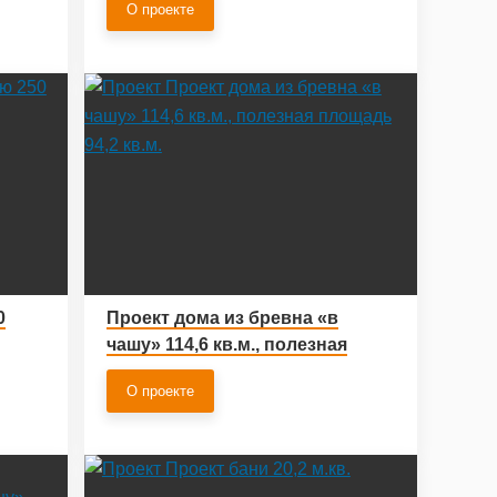
О проекте
0
Проект дома из бревна «в
чашу» 114,6 кв.м., полезная
площадь 94,2 кв.м.
О проекте