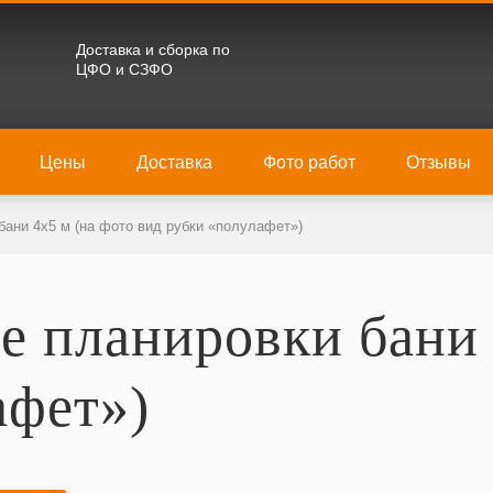
Доставка и сборка по
ЦФО и СЗФО
Цены
Доставка
Фото работ
Отзывы
ани 4х5 м (на фото вид рубки «полулафет»)
 планировки бани 
афет»)