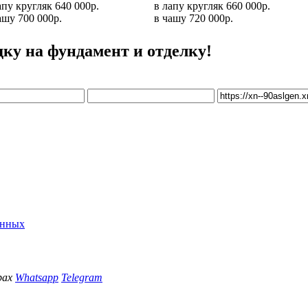
апу кругляк
640 000р.
в лапу кругляк
660 000р.
ашу
700 000р.
в чашу
720 000р.
дку на фундамент и отделку!
анных
рах
Whatsapp
Telegram