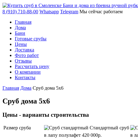
Бани и дома из бревна ручной руб
8 (910) 710-88-00
Whatsapp
Telegram
Мы сейчас работаем
Главная
Дома
Бани
Готовые срубы
Цены
Доставка
Фото работ
Отзывы
Рассчитать цену
О компании
Контакты
Главная
Дома
Сруб дома 5х6
Сруб дома 5х6
Цены - варианты строительства
Размер сруба
Стандартный сруб
в лапу полулафет
420 000р.
в л