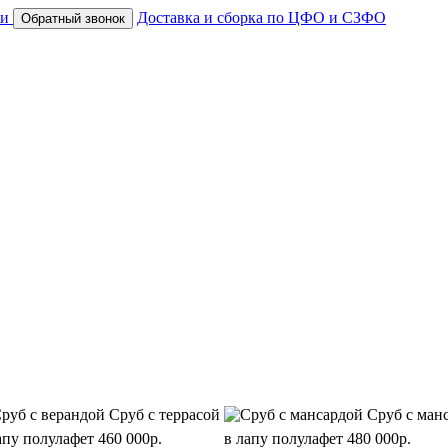
ки
Доставка и сборка по ЦФО и СЗФО
Сруб с террасой
Сруб с ман
апу полулафет
460 000р.
в лапу полулафет
480 000р.